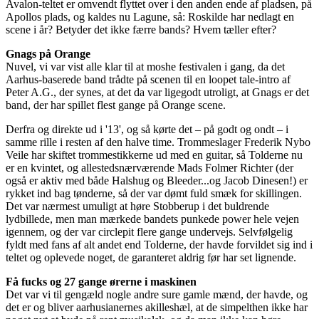
Avalon-teltet er omvendt flyttet over i den anden ende af pladsen, på
Apollos plads, og kaldes nu Lagune, så: Roskilde har nedlagt en
scene i år? Betyder det ikke færre bands? Hvem tæller efter?
Gnags på Orange
Nuvel, vi var vist alle klar til at moshe festivalen i gang, da det
Aarhus-baserede band trådte på scenen til en loopet tale-intro af
Peter A.G., der synes, at det da var ligegodt utroligt, at Gnags er det
band, der har spillet flest gange på Orange scene.
Derfra og direkte ud i '13', og så kørte det – på godt og ondt – i
samme rille i resten af den halve time. Trommeslager Frederik Nybo
Veile har skiftet trommestikkerne ud med en guitar, så Tolderne nu
er en kvintet, og allestedsnærværende Mads Folmer Richter (der
også er aktiv med både Halshug og Bleeder...og Jacob Dinesen!) er
rykket ind bag tønderne, så der var dømt fuld smæk for skillingen.
Det var nærmest umuligt at høre Stobberup i det buldrende
lydbillede, men man mærkede bandets punkede power hele vejen
igennem, og der var circlepit flere gange undervejs. Selvfølgelig
fyldt med fans af alt andet end Tolderne, der havde forvildet sig ind i
teltet og oplevede noget, de garanteret aldrig før har set lignende.
Få fucks og 27 gange ørerne i maskinen
Det var vi til gengæld nogle andre sure gamle mænd, der havde, og
det er og bliver aarhusianernes akilleshæl, at de simpelthen ikke har