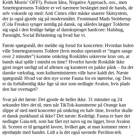
Keith Morris’ OFF!), Poison Idea, Negative Approach, osv., men
Smertegrænsens Toldere er vel nærmere beslægtet med de bands, de
selv voksede op med: Anti Cimex eller måske snarere Skitsystem,
der jo også gjorde sig på modersmålet. Frontmand Mads Stobberup
(Cola Freaks) synger nemlig på dansk, og således lægger Tolderne
sig også i den festlige bølge af dansksproget hardcore: Halshug,
Parasight, Social Belastning og hvad har vi.
Første spørgsmål, der meldte sig forud for koncerten: Hvordan hulen
ville Smertegrænsens Toldere (hvis modus operandi er “ingen sange
over 2 minutter”) komme omkring Roskildes uskrevne krav om, at
bands skal spille i mindst en time? Hvorfor havde Roskilde ikke
gjort noget særligt ud af aftenen og kurateret en pakke pånk – fra det
danske vækstlag, som kulturministeren ville have kaldt det. Næste
spørgsmål: Hvad var den nye scene Fauna for en størrelse, og: Den
er da forhåbentlig ikke lige så stor som nedlagte Avalon, hvis plads
den har overtaget?
Svar på det første: Det gjorde de heller ikke. 31 minutter og 24
sekunder blev det til, men når TikTok-kunstnerne på Orange kan
slippe af sted med koncerter på omkring en halv time, hvorfor skulle
et dansk punkband så ikke? Det næste: Kedeligt. Fauna er bare det
nedlagte Gaia-telt, som har fået nyt navn og nu ligger, hvor Avalon
lå. Scenen er til gengæld lavere, hvilket gør, at man kommer mere i
øjenhøjde med bandet. Lidt a la det også savnede Pavilion-telt.