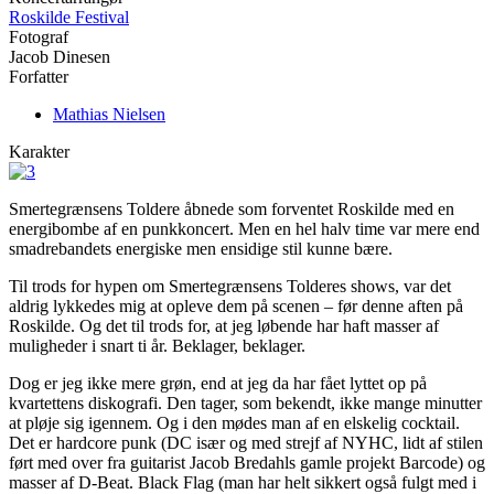
Roskilde Festival
Fotograf
Jacob Dinesen
Forfatter
Mathias Nielsen
Karakter
Smertegrænsens Toldere åbnede som forventet Roskilde med en
energibombe af en punkkoncert. Men en hel halv time var mere end
smadrebandets energiske men ensidige stil kunne bære.
Til trods for hypen om Smertegrænsens Tolderes shows, var det
aldrig lykkedes mig at opleve dem på scenen – før denne aften på
Roskilde. Og det til trods for, at jeg løbende har haft masser af
muligheder i snart ti år. Beklager, beklager.
Dog er jeg ikke mere grøn, end at jeg da har fået lyttet op på
kvartettens diskografi. Den tager, som bekendt, ikke mange minutter
at pløje sig igennem. Og i den mødes man af en elskelig cocktail.
Det er hardcore punk (DC især og med strejf af NYHC, lidt af stilen
ført med over fra guitarist Jacob Bredahls gamle projekt Barcode) og
masser af D-Beat. Black Flag (man har helt sikkert også fulgt med i