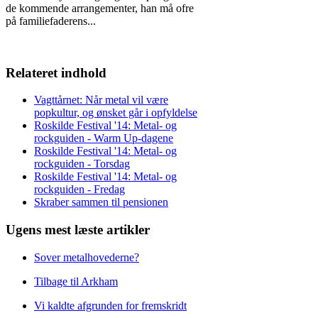
de kommende arrangementer, han må ofre
på familiefaderens
...
Relateret indhold
Vagttårnet: Når metal vil være
popkultur, og ønsket går i opfyldelse
Roskilde Festival '14: Metal- og
rockguiden - Warm Up-dagene
Roskilde Festival '14: Metal- og
rockguiden - Torsdag
Roskilde Festival '14: Metal- og
rockguiden - Fredag
Skraber sammen til pensionen
Ugens mest læste artikler
Sover metalhovederne?
Tilbage til Arkham
Vi kaldte afgrunden for fremskridt