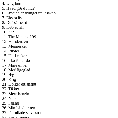
4. Ungdum
5. Hvad gør du nu?
6. Arbejde er tvunget fællesskab
7. Ekstra liv
8. Det' så nemt
9. Køb et riff
10. ???
11. The Minds of 99
12. Hundenavn
13. Mennesker
14. Idioter
15. Hud elsker
16. I kø for at dø
17. Mine unger
18. Mer' ligeglad
19. Æg
20. Krig
21. Dolker dit ansigt
22. Tikker
23. Mere benzin
24. Nulstil
25. I gang
26. Min hånd er ren
27. Dumflade selvskade
Koncertarrangør