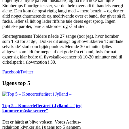
noget nyt at byde på rent musikalsk, og da man ikke kan høre
Stobberups finurlige tekster, var det hele overladt til bandets energi
alene. Den kom de også rigtig langt med – mere benzin – og der er
altid noget charmerende og medrivende over et band, der giver så få
fucks, lefler så lidt og lader riffs'ne tale deres eget sprog. Ingen
politiske paroler, bare 3 akkorder og så af sted.
Smertegrænsens Toldere nåede 27 sange (tror jeg), hvor bomber
som 'I kø for at dø', 'Dolker dit ansigt' og showlukkeren 'Dumflade
selvskade' stod som højdepunkter. Men de 30 minutter føltes
alligevel som lidt for meget af det gode fra et band, hvis format
egner sig klar bedre til flyvskalle-seancer på 10-20 minutter end til
cirkelspark i slowmotion i 30.
Facebook
Twitter
Ugens top 5
Top 5 – Koncertefteråret i Jylland – "jeg
kommer måske senere"
Det er hårdt at blive voksen. Vores Aarhus-
redaktion klynker sig i ugens top 5 gennem