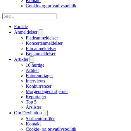
Kontakt
Cookie- og privatlivspolitik
Forside
Anmeldelser
Pladeanmeldelser
Koncertanmeldelser
Filmanmeldelser
Boganmeldelser
Artikler
10 hurtige
Artikel
Fotoreportager
Interviews
Konkurrencer
Morgendagens stjerner
Reportager
Top 5
Årslister
Om Devilution
Skribentprofiler
Kontakt
Cookie- og privatlivspolitik