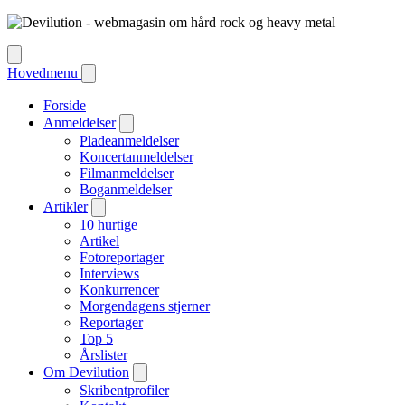
Hovedmenu
Forside
Anmeldelser
Pladeanmeldelser
Koncertanmeldelser
Filmanmeldelser
Boganmeldelser
Artikler
10 hurtige
Artikel
Fotoreportager
Interviews
Konkurrencer
Morgendagens stjerner
Reportager
Top 5
Årslister
Om Devilution
Skribentprofiler