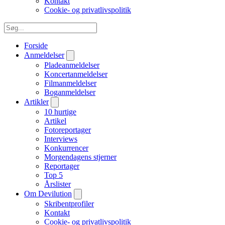
Kontakt
Cookie- og privatlivspolitik
Forside
Anmeldelser
Pladeanmeldelser
Koncertanmeldelser
Filmanmeldelser
Boganmeldelser
Artikler
10 hurtige
Artikel
Fotoreportager
Interviews
Konkurrencer
Morgendagens stjerner
Reportager
Top 5
Årslister
Om Devilution
Skribentprofiler
Kontakt
Cookie- og privatlivspolitik