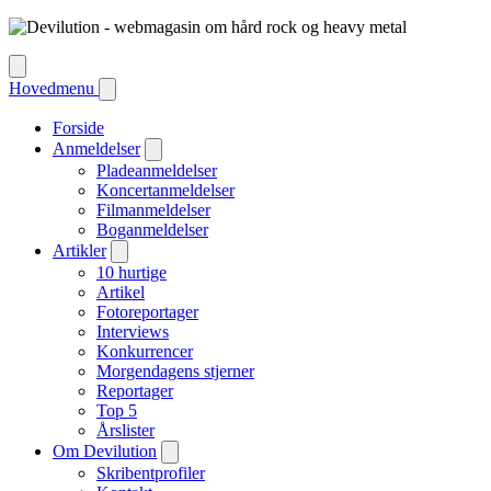
Hovedmenu
Forside
Anmeldelser
Pladeanmeldelser
Koncertanmeldelser
Filmanmeldelser
Boganmeldelser
Artikler
10 hurtige
Artikel
Fotoreportager
Interviews
Konkurrencer
Morgendagens stjerner
Reportager
Top 5
Årslister
Om Devilution
Skribentprofiler