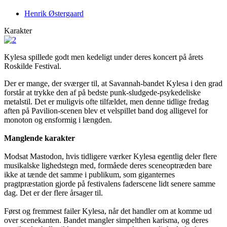
Henrik Østergaard
Karakter
Kylesa spillede godt men kedeligt under deres koncert på årets
Roskilde Festival.
Der er mange, der sværger til, at Savannah-bandet Kylesa i den grad
forstår at trykke den af på bedste punk-sludgede-psykedeliske
metalstil. Det er muligvis ofte tilfældet, men denne tidlige fredag
aften på Pavilion-scenen blev et velspillet band dog alligevel for
monoton og ensformig i længden.
Manglende karakter
Modsat Mastodon, hvis tidligere værker Kylesa egentlig deler flere
musikalske lighedstegn med, formåede deres sceneoptræden bare
ikke at tænde det samme i publikum, som giganternes
pragtpræstation gjorde på festivalens faderscene lidt senere samme
dag. Det er der flere årsager til.
Først og fremmest failer Kylesa, når det handler om at komme ud
over scenekanten. Bandet mangler simpelthen karisma, og deres