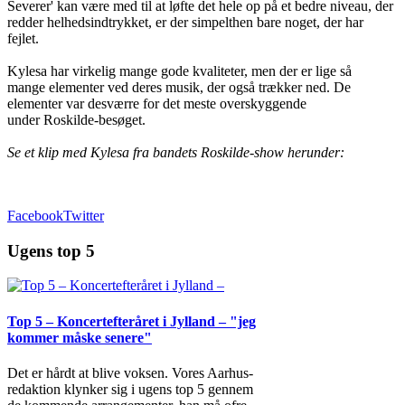
Severer' kan være med til at løfte det hele op på et bedre niveau, der
redder helhedsindtrykket, er der simpelthen bare noget, der har
fejlet.
Kylesa har virkelig mange gode kvaliteter, men der er lige så
mange elementer ved deres musik, der også trækker ned. De
elementer var desværre for det meste overskyggende
under Roskilde-besøget.
Se et klip med Kylesa fra bandets Roskilde-show herunder:
Facebook
Twitter
Ugens top 5
Top 5 – Koncertefteråret i Jylland – "jeg
kommer måske senere"
Det er hårdt at blive voksen. Vores Aarhus-
redaktion klynker sig i ugens top 5 gennem