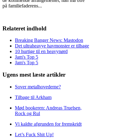
de kommende arrangementer, han må ofre
på familiefaderens
...
Relateret indhold
Breaking Banger News: Mastodon
Det ultraheavye havmonster er tilbage
10 hurtige til en heavynørd
Jam's Top 5
Jam's Top 5
Ugens mest læste artikler
Sover metalhovederne?
Tilbage til Arkham
Mød bookeren: Andreas Truelsen,
Rock og Rul
Vi kaldte afgrunden for fremskridt
Let’s Fuck Shit Up!