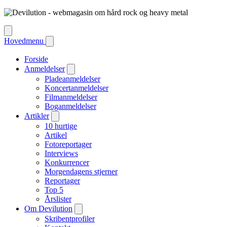
Hovedmenu
Forside
Anmeldelser
Pladeanmeldelser
Koncertanmeldelser
Filmanmeldelser
Boganmeldelser
Artikler
10 hurtige
Artikel
Fotoreportager
Interviews
Konkurrencer
Morgendagens stjerner
Reportager
Top 5
Årslister
Om Devilution
Skribentprofiler