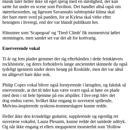
musik taler heller ikke sit eget sprog med en stædighed, der kan
sætte fut under en scene som Pavilion. Det handler altså også om
størrelsesorden, og ligesom Savannahs subtropiske klima skal
der bare mere sved på panden, for at Kylesa skal virke efter
hensigten i liveregi, end der var blandt publikum her.
Hitnumre som 'Scapegoat' og 'Tired Climb' fik momentvist løftet
stemningen, men samlet set var det alt for kortvarig.
Enerverende vokal
Ti år og fem plader gemmer der sig efterhånden i dette femkløvers
rockhistorie, og deres forholdsvis lange anciennitet skinnede da også
tydeligt igennem under deres besøg på Roskilde, men det var altså
nu alligevel bare ikke nok.
Philip Copes vokal bliver også forstyrrende i længden, og faktisk så
enerverende, at det til tider kan være svært også at høre en plade
med dem i sit hele hjemme på ens afspiller. I live-regi blev det
dog endnu værre, hvilket ikke engang to suverænt spillende,
Melvins-inspirerede synkron-trommeslagere kunne redde.
Heller ikke den kvindelige guitarist, supplerende og egentlig ret
suveræne vokalist, Laura Plesants, kunne redde det samlede udtryk.
Og når ikke engang et ellers megapotent monsterhit som 'Hollow