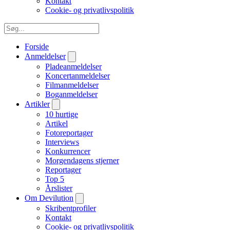
Kontakt
Cookie- og privatlivspolitik
Forside
Anmeldelser
Pladeanmeldelser
Koncertanmeldelser
Filmanmeldelser
Boganmeldelser
Artikler
10 hurtige
Artikel
Fotoreportager
Interviews
Konkurrencer
Morgendagens stjerner
Reportager
Top 5
Årslister
Om Devilution
Skribentprofiler
Kontakt
Cookie- og privatlivspolitik