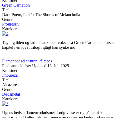
Kunstner
Green Carnation
Titel
Dark Poem, Part 1: The Shores of Melancholia
Genre
Progressiv
Karakter
Tag dig tiden og lad melankolien vokse, så Green Carnations første
kapitel i en lovet trilogi rigtigt kan synke ind.
Flamencodød er uren, rå tapas
Pladeanmeldelser
Updated
13. Juli 2025
Kunstner
Impureza
Titel
Alcázares
Genre
Dødsmetal
Karakter
Ugens bedste flamencodødsmetal-udgivelse er rig på teknisk
virtuositet og kulturhistorie – men man savner en bedre forbindelse