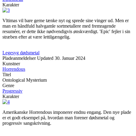
Karakter
Vltimas vil bare gerne tænke nyt og sprede sine vinger ud. Men er
man en håndfuld halvgamle sortmetallere med fremragende
resuméer, er dette ikke nødvendigvis ønskværdigt. 'Epic' fejler i sin
stræben efter at være lettilgængelig.
Legesyg dødsmetal
Pladeanmeldelser
Updated
30. Januar 2024
Kunstner
Horrendous
Titel
Ontological Mysterium
Genre
Progressiv
Karakter
Amerikanske Horrendous imponerer endnu engang. Den nye plade
er et godt eksempel på, hvordan man forener dødsmetal og
progressiv sangskrivning.