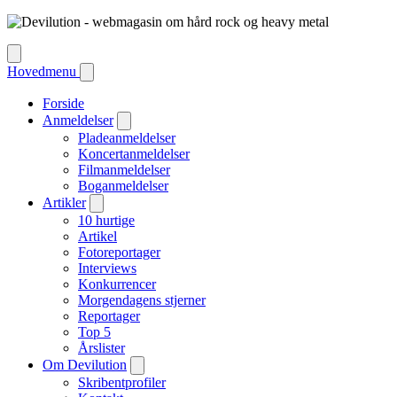
Hovedmenu
Forside
Anmeldelser
Pladeanmeldelser
Koncertanmeldelser
Filmanmeldelser
Boganmeldelser
Artikler
10 hurtige
Artikel
Fotoreportager
Interviews
Konkurrencer
Morgendagens stjerner
Reportager
Top 5
Årslister
Om Devilution
Skribentprofiler