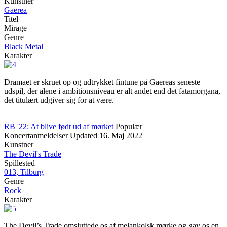
Kunstner
Gaerea
Titel
Mirage
Genre
Black Metal
Karakter
Dramaet er skruet op og udtrykket fintune på Gaereas seneste
udspil, der alene i ambitionsniveau er alt andet end det fatamorgana,
det titulært udgiver sig for at være.
RB '22: At blive født ud af mørket
Populær
Koncertanmeldelser
Updated
16. Maj 2022
Kunstner
The Devil's Trade
Spillested
013, Tilburg
Genre
Rock
Karakter
The Devil’s Trade omsluttede os af melankolsk mørke og gav os en