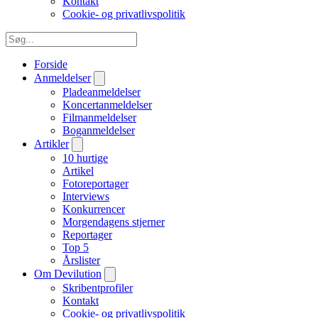
Kontakt
Cookie- og privatlivspolitik
Forside
Anmeldelser
Pladeanmeldelser
Koncertanmeldelser
Filmanmeldelser
Boganmeldelser
Artikler
10 hurtige
Artikel
Fotoreportager
Interviews
Konkurrencer
Morgendagens stjerner
Reportager
Top 5
Årslister
Om Devilution
Skribentprofiler
Kontakt
Cookie- og privatlivspolitik