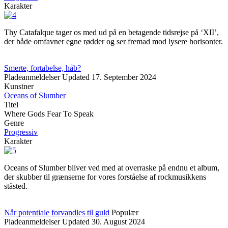
Karakter
Thy Catafalque tager os med ud på en betagende tidsrejse på ‘XII’,
der både omfavner egne rødder og ser fremad mod lysere horisonter.
Smerte, fortabelse, håb?
Pladeanmeldelser
Updated
17. September 2024
Kunstner
Oceans of Slumber
Titel
Where Gods Fear To Speak
Genre
Progressiv
Karakter
Oceans of Slumber bliver ved med at overraske på endnu et album,
der skubber til grænserne for vores forståelse af rockmusikkens
ståsted.
Når potentiale forvandles til guld
Populær
Pladeanmeldelser
Updated
30. August 2024