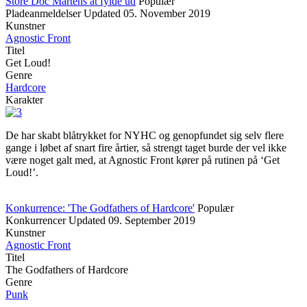
Store Doc Martens at fylde ud
Populær
Pladeanmeldelser
Updated
05. November 2019
Kunstner
Agnostic Front
Titel
Get Loud!
Genre
Hardcore
Karakter
De har skabt blåtrykket for NYHC og genopfundet sig selv flere
gange i løbet af snart fire årtier, så strengt taget burde der vel ikke
være noget galt med, at Agnostic Front kører på rutinen på ‘Get
Loud!’.
Konkurrence: 'The Godfathers of Hardcore'
Populær
Konkurrencer
Updated
09. September 2019
Kunstner
Agnostic Front
Titel
The Godfathers of Hardcore
Genre
Punk