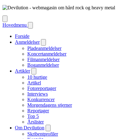
Hovedmenu
Forside
Anmeldelser
Pladeanmeldelser
Koncertanmeldelser
Filmanmeldelser
Boganmeldelser
Artikler
10 hurtige
Artikel
Fotoreportager
Interviews
Konkurrencer
Morgendagens stjerner
Reportager
Top 5
Årslister
Om Devilution
Skribentprofiler