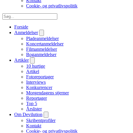
Kontakt
Cookie- og privatlivspolitik
Forside
Anmeldelser
Pladeanmeldelser
Koncertanmeldelser
Filmanmeldelser
Boganmeldelser
Artikler
10 hurtige
Artikel
Fotoreportager
Interviews
Konkurrencer
Morgendagens stjerner
Reportager
Top 5
Årslister
Om Devilution
Skribentprofiler
Kontakt
Cookie- og privatlivspolitik