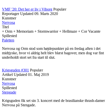
VMF '20: Det her er liv i Viborg
Populær
Reportager
Updated
09. Marts 2020
Kunstner
Nervosa
Titel
+ Orm + Memoriam + Stormwarrior + Hellmaze + Cor Vacante
Spillested
Paletten
Nervosa og Orm stod som højdepunkter på en fredag aften i det
midtjyske, hvor vi aldrig helt blev blæst bagover, men dog var fint
underholdt stort set fra start til slut.
Krigsguden #301
Populær
Artikel
Updated
01. Maj 2019
Kunstner
Nervosa
Spillested
Stengade
Krigsguden fik set sin 3. koncert med de brasilianske thrash-damer
Nervosa på Stengade.