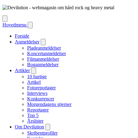
Hovedmenu
Forside
Anmeldelser
Pladeanmeldelser
Koncertanmeldelser
Filmanmeldelser
Boganmeldelser
Artikler
10 hurtige
Artikel
Fotoreportager
Interviews
Konkurrencer
Morgendagens stjerner
Reportager
Top 5
Årslister
Om Devilution
Skribentprofiler