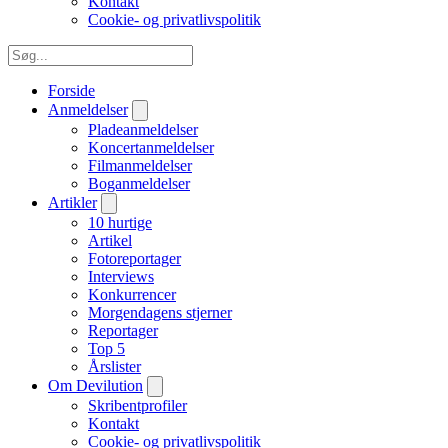
Kontakt
Cookie- og privatlivspolitik
Forside
Anmeldelser
Pladeanmeldelser
Koncertanmeldelser
Filmanmeldelser
Boganmeldelser
Artikler
10 hurtige
Artikel
Fotoreportager
Interviews
Konkurrencer
Morgendagens stjerner
Reportager
Top 5
Årslister
Om Devilution
Skribentprofiler
Kontakt
Cookie- og privatlivspolitik