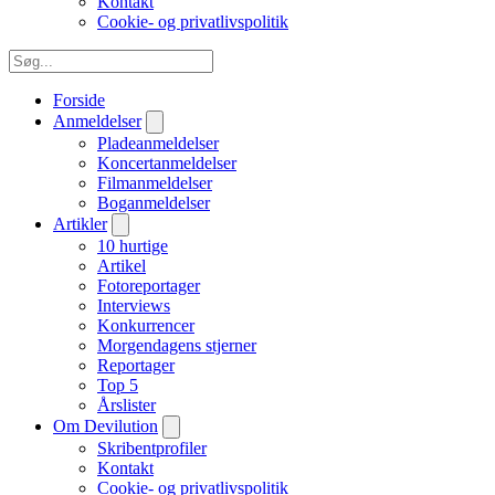
Kontakt
Cookie- og privatlivspolitik
Forside
Anmeldelser
Pladeanmeldelser
Koncertanmeldelser
Filmanmeldelser
Boganmeldelser
Artikler
10 hurtige
Artikel
Fotoreportager
Interviews
Konkurrencer
Morgendagens stjerner
Reportager
Top 5
Årslister
Om Devilution
Skribentprofiler
Kontakt
Cookie- og privatlivspolitik