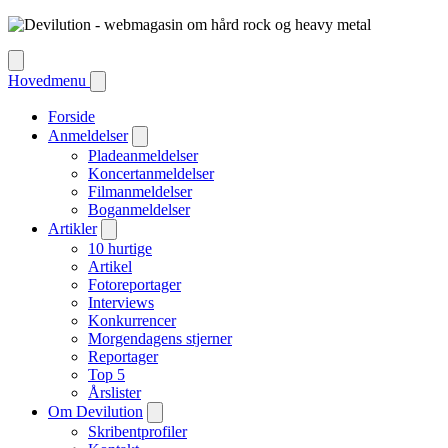
Hovedmenu
Forside
Anmeldelser
Pladeanmeldelser
Koncertanmeldelser
Filmanmeldelser
Boganmeldelser
Artikler
10 hurtige
Artikel
Fotoreportager
Interviews
Konkurrencer
Morgendagens stjerner
Reportager
Top 5
Årslister
Om Devilution
Skribentprofiler