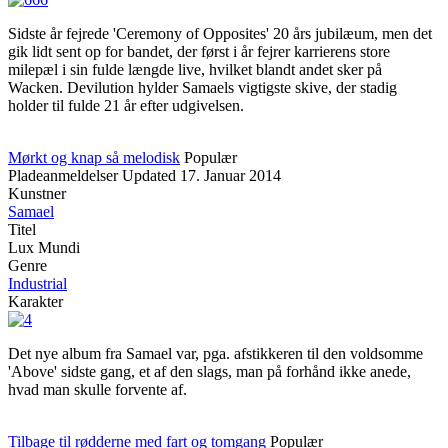
Sidste år fejrede 'Ceremony of Opposites' 20 års jubilæum, men det
gik lidt sent op for bandet, der først i år fejrer karrierens store
milepæl i sin fulde længde live, hvilket blandt andet sker på
Wacken. Devilution hylder Samaels vigtigste skive, der stadig
holder til fulde 21 år efter udgivelsen.
Mørkt og knap så melodisk
Populær
Pladeanmeldelser
Updated
17. Januar 2014
Kunstner
Samael
Titel
Lux Mundi
Genre
Industrial
Karakter
Det nye album fra Samael var, pga. afstikkeren til den voldsomme
'Above' sidste gang, et af den slags, man på forhånd ikke anede,
hvad man skulle forvente af.
Tilbage til rødderne med fart og tomgang
Populær