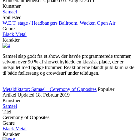
Koncertanmeldelser
Updated
05. August 2015
Kunstner
Samael
Spillested
W.E.T. stage / Headbangers Ballroom, Wacken Open Air
Genre
Black Metal
Karakter
Samael slap godt fra et show, der havde programmerede trommer,
selvom over 90 % af showet hyldede en klassisk plade, der er
indspillet med rigtige trommer. Reaktionerne blandt publikum rakte
til både fællessang og crowdsurf under teltdugen.
Metaldiktator: Samael - Ceremony of Opposites
Populær
Artikel
Updated
18. Februar 2019
Kunstner
Samael
Titel
Ceremony of Opposites
Genre
Black Metal
Karakter