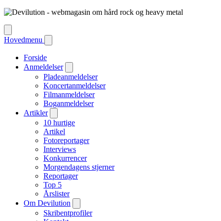
Hovedmenu
Forside
Anmeldelser
Pladeanmeldelser
Koncertanmeldelser
Filmanmeldelser
Boganmeldelser
Artikler
10 hurtige
Artikel
Fotoreportager
Interviews
Konkurrencer
Morgendagens stjerner
Reportager
Top 5
Årslister
Om Devilution
Skribentprofiler