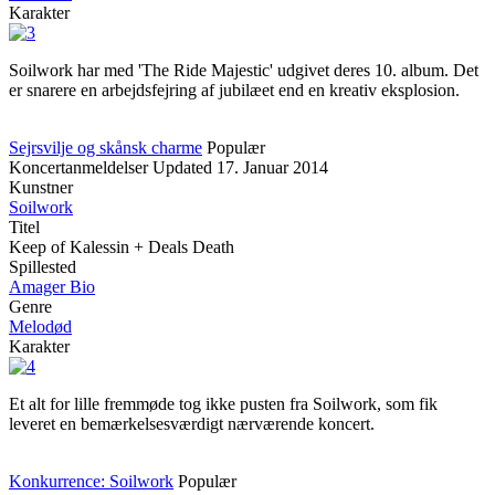
Karakter
Soilwork har med 'The Ride Majestic' udgivet deres 10. album. Det
er snarere en arbejdsfejring af jubilæet end en kreativ eksplosion.
Sejrsvilje og skånsk charme
Populær
Koncertanmeldelser
Updated
17. Januar 2014
Kunstner
Soilwork
Titel
Keep of Kalessin + Deals Death
Spillested
Amager Bio
Genre
Melodød
Karakter
Et alt for lille fremmøde tog ikke pusten fra Soilwork, som fik
leveret en bemærkelsesværdigt nærværende koncert.
Konkurrence: Soilwork
Populær