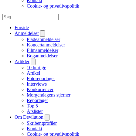
Kontakt
Cookie- og privatlivspolitik
Forside
Anmeldelser
Pladeanmeldelser
Koncertanmeldelser
Filmanmeldelser
Boganmeldelser
Artikler
10 hurtige
Artikel
Fotoreportager
Interviews
Konkurrencer
Morgendagens stjerner
Reportager
Top 5
Årslister
Om Devilution
Skribentprofiler
Kontakt
Cookie- og privatlivspolitik