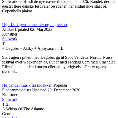
Soilwork er blandt de nye navne til Copenhell 2026. Bandet, der har
gæstet flere danske festivaler og scener, har endnu ikke stået på
Copenhells plakat.
Uge 18: Ugens koncerter og udgivelser
Artikel
Updated
02. Maj 2022
Kunstner
Soilwork
Titel
+ Dagoba + Afsky + Aphyxion m.fl.
Start ugen i pitten med Dagoba, gå til Spot-Vendetta-Nordic-Noise-
festival over weekenden og slut af med søndagsglam med Crashdïet.
Eller find en anden koncert eller en ny udgivelse. Her er ugens
overblik.
Højpandet musik fra kloakken
Populær
Pladeanmeldelser
Updated
20. December 2020
Kunstner
Soilwork
Titel
A Whisp Of The Atlantic
Genre