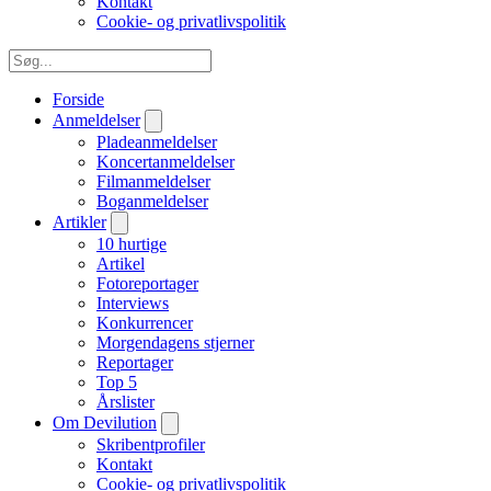
Kontakt
Cookie- og privatlivspolitik
Forside
Anmeldelser
Pladeanmeldelser
Koncertanmeldelser
Filmanmeldelser
Boganmeldelser
Artikler
10 hurtige
Artikel
Fotoreportager
Interviews
Konkurrencer
Morgendagens stjerner
Reportager
Top 5
Årslister
Om Devilution
Skribentprofiler
Kontakt
Cookie- og privatlivspolitik