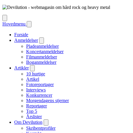
Hovedmenu
Forside
Anmeldelser
Pladeanmeldelser
Koncertanmeldelser
Filmanmeldelser
Boganmeldelser
Artikler
10 hurtige
Artikel
Fotoreportager
Interviews
Konkurrencer
Morgendagens stjerner
Reportager
Top 5
Årslister
Om Devilution
Skribentprofiler