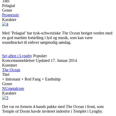
Titel
Pelagial
Genre
Progressiv
Karakter
Med ’Pelagial’ har tysk-schweiziske The Ocean beriget verden med
en god maritim fortælling i lyd og musik, som kan være
soundtracket til enhver sørgmodig søndag.
Sej aften i Lyngby
Populær
Koncertanmeldelser
Updated
17. Januar 2014
Kunstner
The Ocean
Titel
+ Intronaut + Red Fang + Earthship
Genre
NUmetalcore
Karakter
Det var en fornem 4-bands pakke med The Ocean i front, som
Temple of Doom havde inviteret indenfor i Templet i Lyngby.