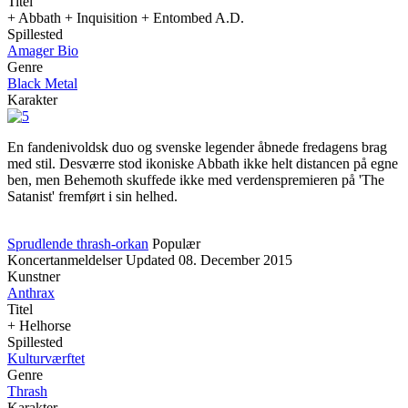
Titel
+ Abbath + Inquisition + Entombed A.D.
Spillested
Amager Bio
Genre
Black Metal
Karakter
En fandenivoldsk duo og svenske legender åbnede fredagens brag
med stil. Desværre stod ikoniske Abbath ikke helt distancen på egne
ben, men Behemoth skuffede ikke med verdenspremieren på 'The
Satanist' fremført i sin helhed.
Sprudlende thrash-orkan
Populær
Koncertanmeldelser
Updated
08. December 2015
Kunstner
Anthrax
Titel
+ Helhorse
Spillested
Kulturværftet
Genre
Thrash
Karakter