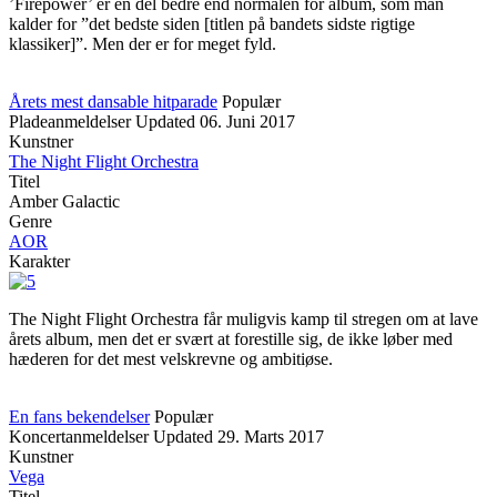
’Firepower’ er en del bedre end normalen for album, som man
kalder for ”det bedste siden [titlen på bandets sidste rigtige
klassiker]”. Men der er for meget fyld.
Årets mest dansable hitparade
Populær
Pladeanmeldelser
Updated
06. Juni 2017
Kunstner
The Night Flight Orchestra
Titel
Amber Galactic
Genre
AOR
Karakter
The Night Flight Orchestra får muligvis kamp til stregen om at lave
årets album, men det er svært at forestille sig, de ikke løber med
hæderen for det mest velskrevne og ambitiøse.
En fans bekendelser
Populær
Koncertanmeldelser
Updated
29. Marts 2017
Kunstner
Vega
Titel