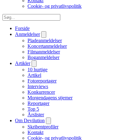
Kontakt
Cookie- og privatlivspolitik
Forside
Anmeldelser
Pladeanmeldelser
Koncertanmeldelser
Filmanmeldelser
Boganmeldelser
Artikler
10 hurtige
Artikel
Fotoreportager
Interviews
Konkurrencer
Morgendagens stjerner
Reportager
Top 5
Årslister
Om Devilution
Skribentprofiler
Kontakt
Cookie- og privatlivspolitik