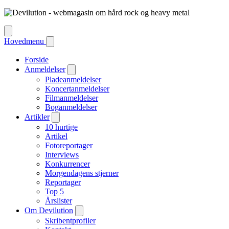
Hovedmenu
Forside
Anmeldelser
Pladeanmeldelser
Koncertanmeldelser
Filmanmeldelser
Boganmeldelser
Artikler
10 hurtige
Artikel
Fotoreportager
Interviews
Konkurrencer
Morgendagens stjerner
Reportager
Top 5
Årslister
Om Devilution
Skribentprofiler