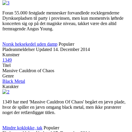
Foran 55.000 festglade mennesker forvandlede rocklegenderne
Dyrskuepladsen til party i provinsen, men kun momentvis løftede
koncerten sig op på det magiske niveau, takket være den altid
fremragende Angus Young.
Norsk heksekedel uden damp
Populær
Pladeanmeldelser
Updated
14. December 2014
Kunstner
1349
Titel
Massive Cauldron of Chaos
Genre
Black Metal
Karakter
1349 har med 'Massive Cauldron Of Chaos' begået en jævn plade,
hvor de spiller en jævn omgang black metal, men ikke præsterer
noget der retfærdiggør titlen.
Mindre koklokke, tak
Populær