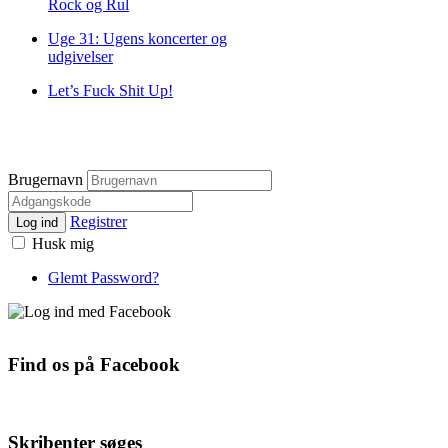
Rock og Rul
Uge 31: Ugens koncerter og
udgivelser
Let’s Fuck Shit Up!
Brugernavn
Registrer
Log ind
Husk mig
Glemt Password?
Find os på Facebook
Skribenter søges