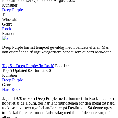
Pladeanmeldelser
Updated
09. August 2020
Kunstner
Deep Purple
Titel
Whoosh!
Genre
Rock
Karakter
Deep Purple har sat tempoet gevaldigt ned i bandets efterår. Man
kan efterhånden dårligt kategorisere bandet som et hard rock-band.
Top 5 – Deep Purple: 'In Rock'
Populær
Top 5
Updated
03. Juni 2020
Kunstner
Deep Purple
Genre
Hard Rock
3. juni 1970 udkom Deep Purple med albummet ’In Rock’. Det om
noget et af de album, der har lagt grundstenen for den metal og hard
rock, som vi hver uge behandler her på Devilution. Så denne uges
top 5 skal fejre den runde fødselsdag med fem af de store sange fra
albummet.