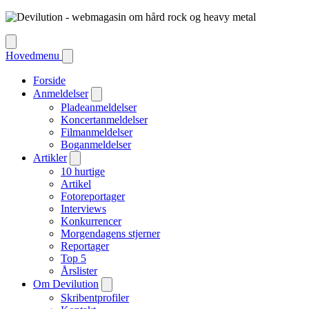
Hovedmenu
Forside
Anmeldelser
Pladeanmeldelser
Koncertanmeldelser
Filmanmeldelser
Boganmeldelser
Artikler
10 hurtige
Artikel
Fotoreportager
Interviews
Konkurrencer
Morgendagens stjerner
Reportager
Top 5
Årslister
Om Devilution
Skribentprofiler