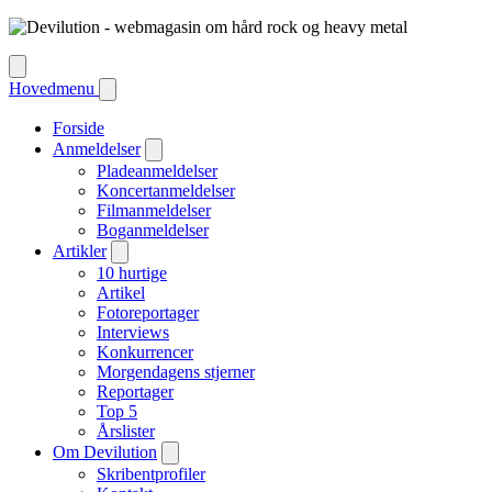
Hovedmenu
Forside
Anmeldelser
Pladeanmeldelser
Koncertanmeldelser
Filmanmeldelser
Boganmeldelser
Artikler
10 hurtige
Artikel
Fotoreportager
Interviews
Konkurrencer
Morgendagens stjerner
Reportager
Top 5
Årslister
Om Devilution
Skribentprofiler