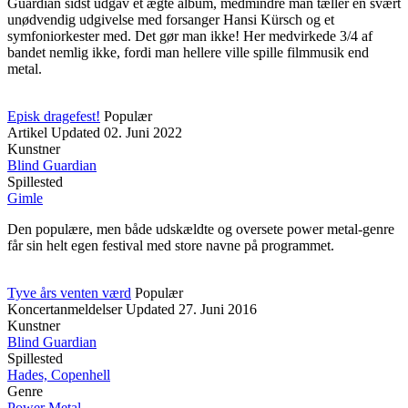
Guardian sidst udgav et ægte album, medmindre man tæller en svært
unødvendig udgivelse med forsanger Hansi Kürsch og et
symfoniorkester med. Det gør man ikke! Her medvirkede 3/4 af
bandet nemlig ikke, fordi man hellere ville spille filmmusik end
metal.
Episk dragefest!
Populær
Artikel
Updated
02. Juni 2022
Kunstner
Blind Guardian
Spillested
Gimle
Den populære, men både udskældte og oversete power metal-genre
får sin helt egen festival med store navne på programmet.
Tyve års venten værd
Populær
Koncertanmeldelser
Updated
27. Juni 2016
Kunstner
Blind Guardian
Spillested
Hades, Copenhell
Genre
Power Metal