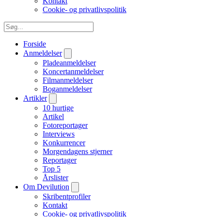
Kontakt
Cookie- og privatlivspolitik
Forside
Anmeldelser
Pladeanmeldelser
Koncertanmeldelser
Filmanmeldelser
Boganmeldelser
Artikler
10 hurtige
Artikel
Fotoreportager
Interviews
Konkurrencer
Morgendagens stjerner
Reportager
Top 5
Årslister
Om Devilution
Skribentprofiler
Kontakt
Cookie- og privatlivspolitik