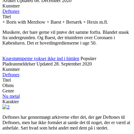
Artikel
Updated
08. December 2020
Kunstner
Deftones
Titel
+ Boris with Merzbow + Baest + Bersærk + Hexis m.fl.
Musikere, der bare gerne vil prøve det samme forfra. Blandet snask
fra undergrunden. Og Baest, der triumferer over Coronaen i
København. Det er hovedingredienserne i uge 50.
Knæstrømperne vokser ikke ind i himlen
Populær
Pladeanmeldelser
Updated
28. September 2020
Kunstner
Deftones
Titel
Ohms
Genre
Nu metal
Karakter
Deftones har gennemsøgt arkiverne efter det, der gør Deftones til
Deftones, men har ikke formået at samle det til noget, der er værd at
anbefale. Sæt hvad som helst andet med dem på i stedet.