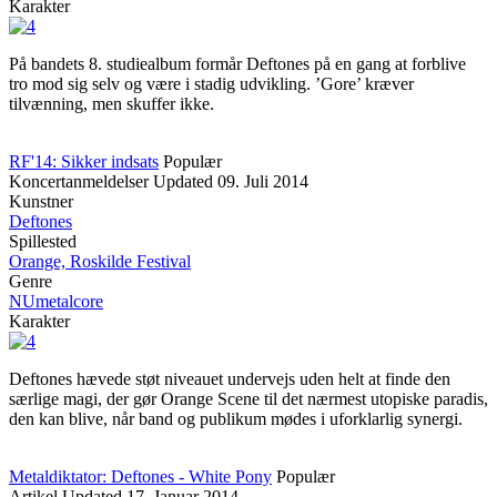
Karakter
På bandets 8. studiealbum formår Deftones på en gang at forblive
tro mod sig selv og være i stadig udvikling. ’Gore’ kræver
tilvænning, men skuffer ikke.
RF'14: Sikker indsats
Populær
Koncertanmeldelser
Updated
09. Juli 2014
Kunstner
Deftones
Spillested
Orange, Roskilde Festival
Genre
NUmetalcore
Karakter
Deftones hævede støt niveauet undervejs uden helt at finde den
særlige magi, der gør Orange Scene til det nærmest utopiske paradis,
den kan blive, når band og publikum mødes i uforklarlig synergi.
Metaldiktator: Deftones - White Pony
Populær
Artikel
Updated
17. Januar 2014