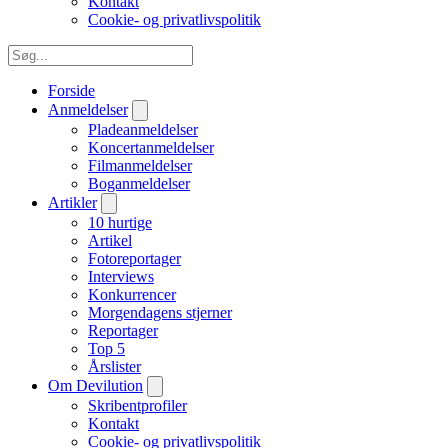
Kontakt
Cookie- og privatlivspolitik
Forside
Anmeldelser
Pladeanmeldelser
Koncertanmeldelser
Filmanmeldelser
Boganmeldelser
Artikler
10 hurtige
Artikel
Fotoreportager
Interviews
Konkurrencer
Morgendagens stjerner
Reportager
Top 5
Årslister
Om Devilution
Skribentprofiler
Kontakt
Cookie- og privatlivspolitik