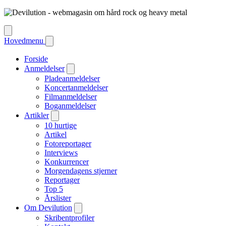
Hovedmenu
Forside
Anmeldelser
Pladeanmeldelser
Koncertanmeldelser
Filmanmeldelser
Boganmeldelser
Artikler
10 hurtige
Artikel
Fotoreportager
Interviews
Konkurrencer
Morgendagens stjerner
Reportager
Top 5
Årslister
Om Devilution
Skribentprofiler