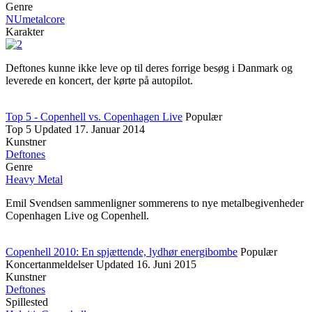
Genre
NUmetalcore
Karakter
Deftones kunne ikke leve op til deres forrige besøg i Danmark og
leverede en koncert, der kørte på autopilot.
Top 5 - Copenhell vs. Copenhagen Live
Populær
Top 5
Updated
17. Januar 2014
Kunstner
Deftones
Genre
Heavy Metal
Emil Svendsen sammenligner sommerens to nye metalbegivenheder
Copenhagen Live og Copenhell.
Copenhell 2010: En spjættende, lydhør energibombe
Populær
Koncertanmeldelser
Updated
16. Juni 2015
Kunstner
Deftones
Spillested