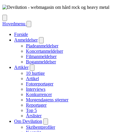
Hovedmenu
Forside
Anmeldelser
Pladeanmeldelser
Koncertanmeldelser
Filmanmeldelser
Boganmeldelser
Artikler
10 hurtige
Artikel
Fotoreportager
Interviews
Konkurrencer
Morgendagens stjerner
Reportager
Top 5
Årslister
Om Devilution
Skribentprofiler