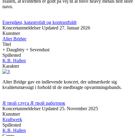
Hallen, at kvintetten er godt på vej til at blive heavy metals helt store
navn.
Energiløst, katastrofalt og kontrastfuldt
Koncertanmeldelser
Updated
27. Januar 2026
Kunstner
Alter Bridge
Titel
+ Daughtry + Sevendust
Spillested
K.B. Hallen
Karakter
Alter Bridge gav en indlevende koncert, der udmærkede sig
kvalitetsmæssigt i forhold til de medbragte opvarmningsbands.
Я твой слуга Я твой работник
Koncertanmeldelser
Updated
25. November 2025
Kunstner
Kraftwerk
Spillested
K.B. Hallen
Genre