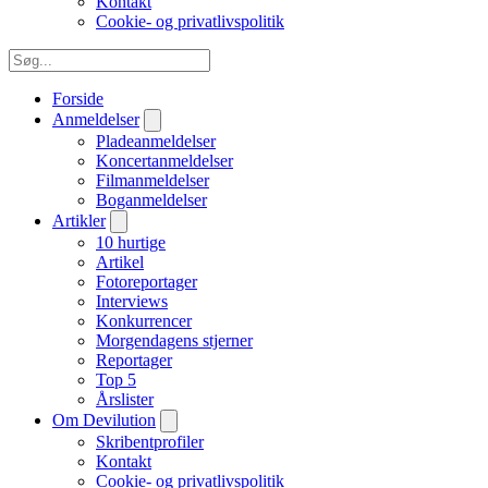
Kontakt
Cookie- og privatlivspolitik
Forside
Anmeldelser
Pladeanmeldelser
Koncertanmeldelser
Filmanmeldelser
Boganmeldelser
Artikler
10 hurtige
Artikel
Fotoreportager
Interviews
Konkurrencer
Morgendagens stjerner
Reportager
Top 5
Årslister
Om Devilution
Skribentprofiler
Kontakt
Cookie- og privatlivspolitik