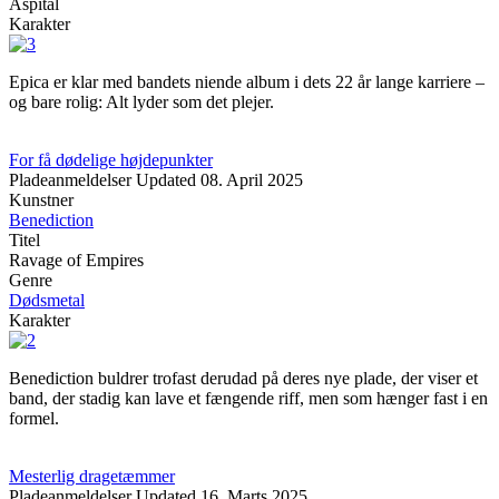
Aspital
Karakter
Epica er klar med bandets niende album i dets 22 år lange karriere –
og bare rolig: Alt lyder som det plejer.
For få dødelige højdepunkter
Pladeanmeldelser
Updated
08. April 2025
Kunstner
Benediction
Titel
Ravage of Empires
Genre
Dødsmetal
Karakter
Benediction buldrer trofast derudad på deres nye plade, der viser et
band, der stadig kan lave et fængende riff, men som hænger fast i en
formel.
Mesterlig dragetæmmer
Pladeanmeldelser
Updated
16. Marts 2025