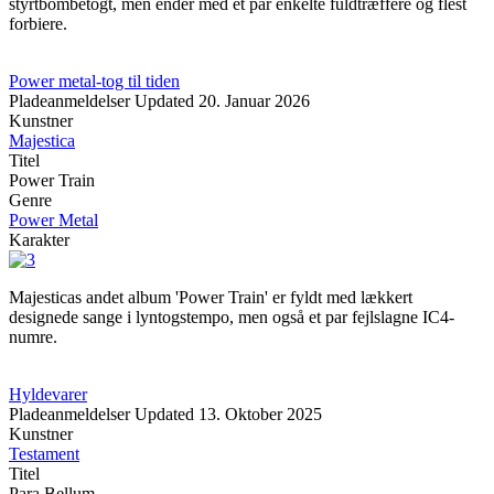
styrtbombetogt, men ender med et par enkelte fuldtræffere og flest
forbiere.
Power metal-tog til tiden
Pladeanmeldelser
Updated
20. Januar 2026
Kunstner
Majestica
Titel
Power Train
Genre
Power Metal
Karakter
Majesticas andet album 'Power Train' er fyldt med lækkert
designede sange i lyntogstempo, men også et par fejlslagne IC4-
numre.
Hyldevarer
Pladeanmeldelser
Updated
13. Oktober 2025
Kunstner
Testament
Titel
Para Bellum