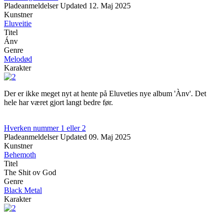
Pladeanmeldelser
Updated
12. Maj 2025
Kunstner
Eluveitie
Titel
Ánv
Genre
Melodød
Karakter
Der er ikke meget nyt at hente på Eluveties nye album 'Ànv'. Det
hele har været gjort langt bedre før.
Hverken nummer 1 eller 2
Pladeanmeldelser
Updated
09. Maj 2025
Kunstner
Behemoth
Titel
The Shit ov God
Genre
Black Metal
Karakter