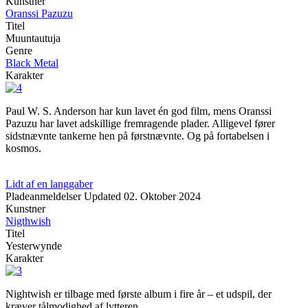
Kunstner
Oranssi Pazuzu
Titel
Muuntautuja
Genre
Black Metal
Karakter
Paul W. S. Anderson har kun lavet én god film, mens Oranssi
Pazuzu har lavet adskillige fremragende plader. Alligevel fører
sidstnævnte tankerne hen på førstnævnte. Og på fortabelsen i
kosmos.
Lidt af en langgaber
Pladeanmeldelser
Updated
02. Oktober 2024
Kunstner
Nigthwish
Titel
Yesterwynde
Karakter
Nightwish er tilbage med første album i fire år – et udspil, der
kræver tålmodighed af lytteren.