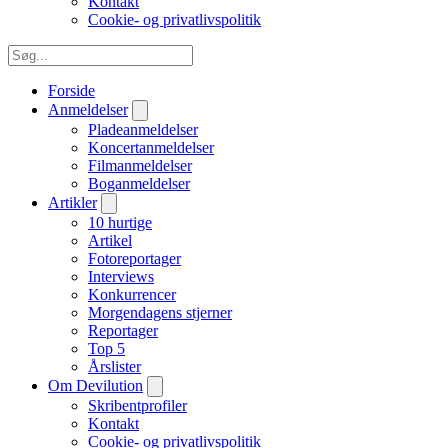
Kontakt
Cookie- og privatlivspolitik
Forside
Anmeldelser
Pladeanmeldelser
Koncertanmeldelser
Filmanmeldelser
Boganmeldelser
Artikler
10 hurtige
Artikel
Fotoreportager
Interviews
Konkurrencer
Morgendagens stjerner
Reportager
Top 5
Årslister
Om Devilution
Skribentprofiler
Kontakt
Cookie- og privatlivspolitik