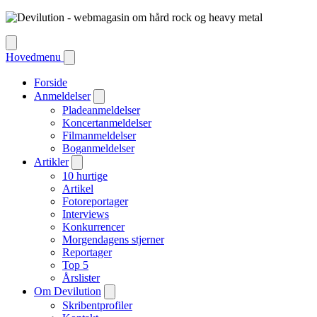
Hovedmenu
Forside
Anmeldelser
Pladeanmeldelser
Koncertanmeldelser
Filmanmeldelser
Boganmeldelser
Artikler
10 hurtige
Artikel
Fotoreportager
Interviews
Konkurrencer
Morgendagens stjerner
Reportager
Top 5
Årslister
Om Devilution
Skribentprofiler